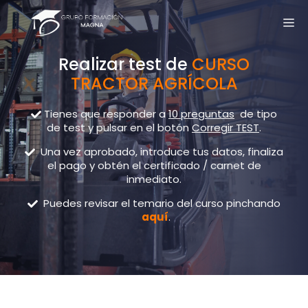
Realizar test de
CURSO
TRACTOR AGRÍCOLA
Tienes que responder a
10 preguntas
de tipo
de test y pulsar en el botón
Corregir TEST
.
Una vez aprobado, introduce tus datos, finaliza
el pago y obtén el certificado / carnet de
inmediato.
Puedes revisar el temario del curso pinchando
aquí
.